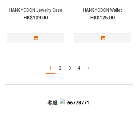
HANGYODON Jewelry Case
HANGYODON Wallet
HK$109.00
HK$125.00
1
2
3
4
客服:
66778771