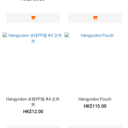
Hangyodon 水怪PP面 A4 文件
Hangyodon Pouch
夾
HK$115.00
HK$12.00