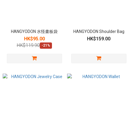
HANGYODON 水怪畫板袋
HANGYODON Shoulder Bag
HK$95.00
HK$159.00
HK$119.90
-21%