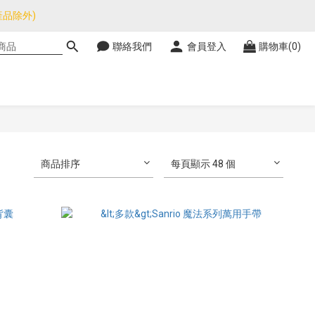
品除外)
品除外)
聯絡我們
會員登入
購物車(0)
暫停，門市正常營業。
品除外)
商品排序
每頁顯示 48 個