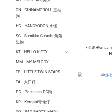
CN - CINNAMOROLL 玉桂
狗
HG - HANGYODON 水怪
SG - Sumikko Gurashi 角落
生物
<免運>Pompo
KT - HELLO KITTY
H
MM - MY MELODY
TS - LITTLE TWIN STARS
TA - 大口仔
PC - Pochacco PC狗
KR - Keroppi青蛙仔
XO - BAD BADTZ-MARU