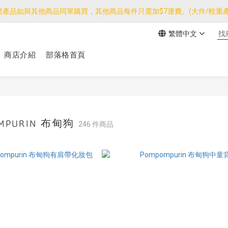
運產品如與其他商品同單購買，其他商品每件只需加$7運費。(大件/較重產
運產品如與其他商品同單購買，其他商品每件只需加$7運費。(大件/較重產
繁體中文
我們團隊由30/7~12/8外訪搜羅新產品，期間網店訂單處理及客服服務
商店介紹
部落格首頁
運產品如與其他商品同單購買，其他商品每件只需加$7運費。(大件/較重產
POMPURIN 布甸狗
246 件商品