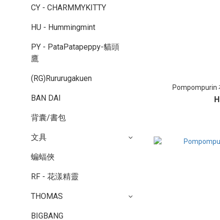
CY - CHARMMYKITTY
HU - Hummingmint
PY - PataPatapeppy-貓頭
鷹
(RG)Rururugakuen
Pompompur
BAN DAI
H
背囊/書包
文具
蝙蝠俠
RF - 花漾精靈
THOMAS
BIGBANG