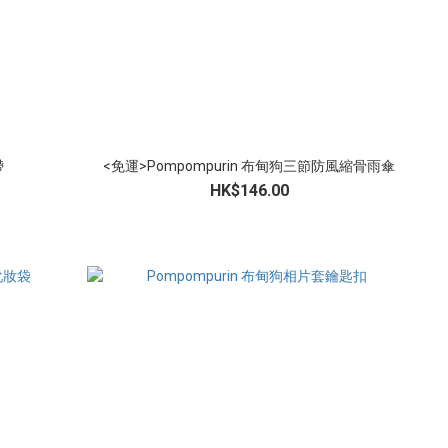
帶
<免運>Pompompurin 布甸狗三節防風縮骨雨傘
HK$146.00