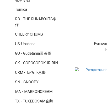
Tomica
RB - THE RUNABOUTS車
仔
CHEERY CHUMS
Pompo
US-Usahana
GU - Gudetama蛋黃哥
CK - COROCOROKURIRIN
CRM - 我係小忌廉
SN - SNOOPY
MA - MARRONCREAM
TX - TUXEDOSAM企鵝