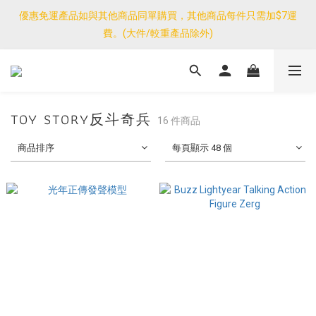
優惠免運產品如與其他商品同單購買，其他商品每件只需加$7運
優惠免運產品如與其他商品同單購買，其他商品每件只需加$7運
費。(大件/較重產品除外)
費。(大件/較重產品除外)
<公告>感謝支持！我們團隊由30/7~12/8外訪搜羅新產品，期間網
店訂單處理及客服服務暫停，門市正常營業。
TOY STORY反斗奇兵
優惠免運產品如與其他商品同單購買，其他商品每件只需加$7運
16 件商品
費。(大件/較重產品除外)
商品排序
每頁顯示 48 個