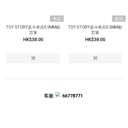
售完
售完
TOY STORY反斗奇兵0.5MM鉛
TOY STORY反斗奇兵0.5MM鉛
芯筆
芯筆
HK$38.00
HK$38.00
客服:
66778771