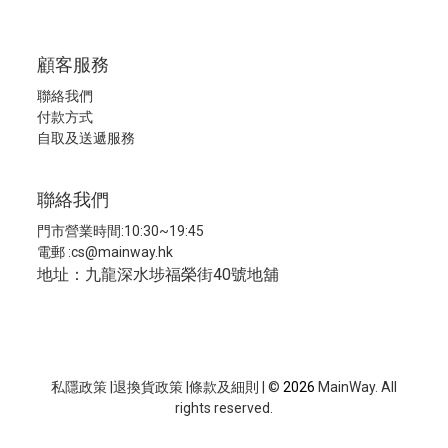
顧客服務
聯絡我們
付款方式
自取及送遞服務
聯絡我們
門市營業時間:10:30~19:45
電郵 :
cs@mainway.hk
地址：九龍深水埗福榮街40號地舖
私隱政策
|
退換貨政策
|
條款及細則
| ©
2026
MainWay. All
rights reserved.