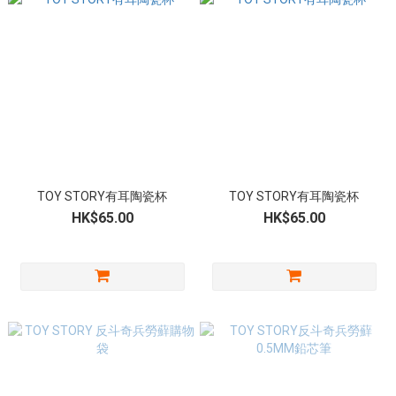
TOY STORY有耳陶瓷杯
TOY STORY有耳陶瓷杯
HK$65.00
HK$65.00