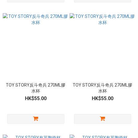
TOY STORY反斗奇兵 270ML膠
TOY STORY反斗奇兵 270ML膠
水杯
水杯
HK$55.00
HK$55.00