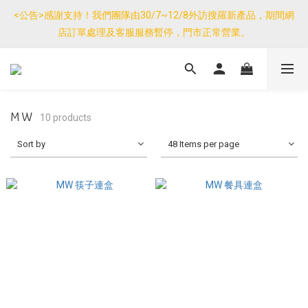
優惠免運產品如與其他商品同單購買，其他商品每件只需加$7運
<公告>感謝支持！我們團隊由30/7~12/8外訪搜羅新產品，期間網
費。(大件/較重產品除外)
店訂單處理及客服服務暫停，門市正常營業。
優惠免運產品如與其他商品同單購買，其他商品每件只需加$7運
費。(大件/較重產品除外)
MW
10 products
Sort by
48 Items per page