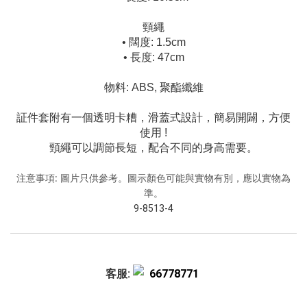
頸繩
• 闊度: 1.5cm
• 長度: 47cm
物料: ABS, 聚酯纖維
証件套附有一個透明卡糟，滑蓋式設計，簡易開闢，方便
使用 !
頸繩可以調節長短，配合不同的身高需要。
注意事項: 圖片只供參考。圖示顏色可能與實物有別，應以實物為
準。
9-8513-4
客服:
66778771