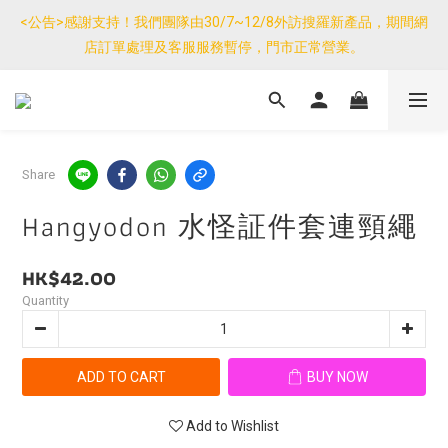
優惠免運產品如與其他商品同單購買，其他商品每件只需加$7運
<公告>感謝支持！我們團隊由30/7~12/8外訪搜羅新產品，期間網
費。(大件/較重產品除外)
店訂單處理及客服服務暫停，門市正常營業。
優惠免運產品如與其他商品同單購買，其他商品每件只需加$7運
費。(大件/較重產品除外)
Share
Hangyodon 水怪証件套連頸繩
HK$42.00
Quantity
ADD TO CART
BUY NOW
Add to Wishlist