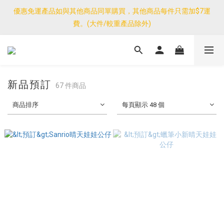
優惠免運產品如與其他商品同單購買，其他商品每件只需加$7運
<公告>感謝支持！我們團隊由30/7~12/8外訪搜羅新產品，期間網
費。(大件/較重產品除外)
店訂單處理及客服服務暫停，門市正常營業。
優惠免運產品如與其他商品同單購買，其他商品每件只需加$7運
費。(大件/較重產品除外)
新品預訂
67 件商品
商品排序
每頁顯示 48 個