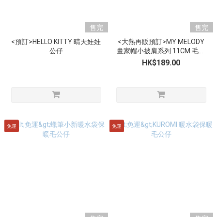
售完
售完
<預訂>HELLO KITTY 晴天娃娃
<大熱再販預訂>MY MELODY
公仔
畫家帽小披肩系列 11CM 毛公
仔掛飾
HK$189.00
免運
免運