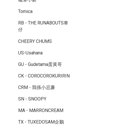
Tomica
RB - THE RUNABOUTS車
仔
CHEERY CHUMS
US-Usahana
GU - Gudetama蛋黃哥
CK - COROCOROKURIRIN
CRM - 我係小忌廉
SN - SNOOPY
MA - MARRONCREAM
TX - TUXEDOSAM企鵝