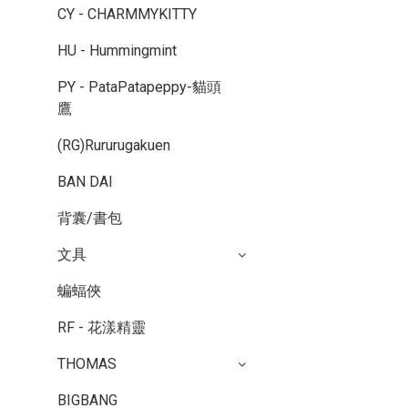
CY - CHARMMYKITTY
HU - Hummingmint
PY - PataPatapeppy-貓頭
鷹
(RG)Rururugakuen
BAN DAI
背囊/書包
文具
蝙蝠俠
RF - 花漾精靈
THOMAS
BIGBANG