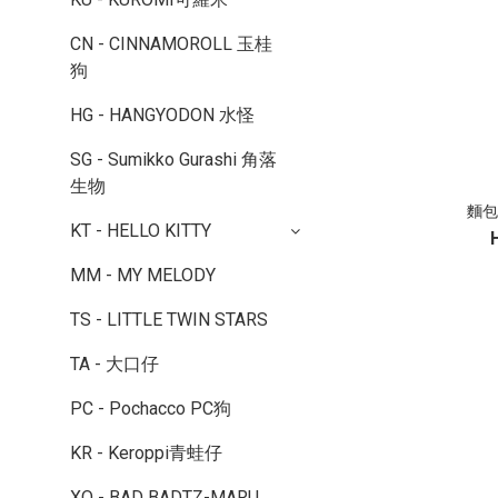
CN - CINNAMOROLL 玉桂
狗
HG - HANGYODON 水怪
SG - Sumikko Gurashi 角落
生物
麵包
KT - HELLO KITTY
MM - MY MELODY
TS - LITTLE TWIN STARS
TA - 大口仔
PC - Pochacco PC狗
KR - Keroppi青蛙仔
XO - BAD BADTZ-MARU