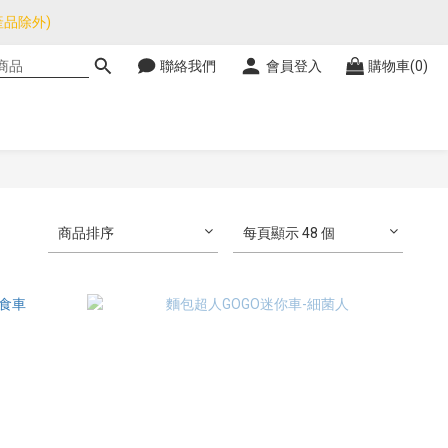
品除外)
品除外)
聯絡我們
會員登入
購物車(0)
暫停，門市正常營業。
品除外)
商品排序
每頁顯示 48 個