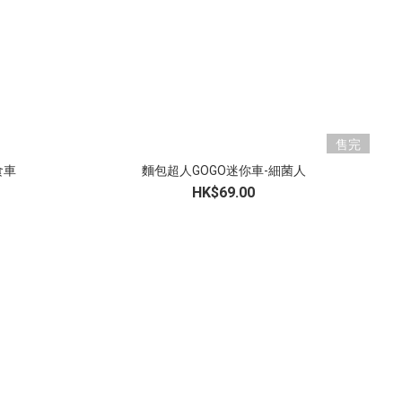
售完
美食車
麵包超人GOGO迷你車-細菌人
HK$69.00