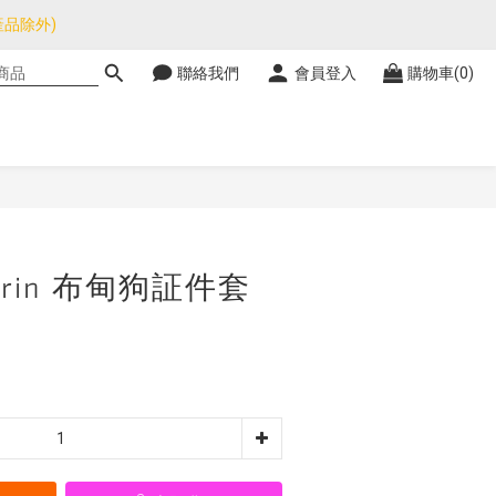
品除外)
品除外)
聯絡我們
會員登入
購物車(0)
暫停，門市正常營業。
品除外)
立即購買
urin 布甸狗証件套