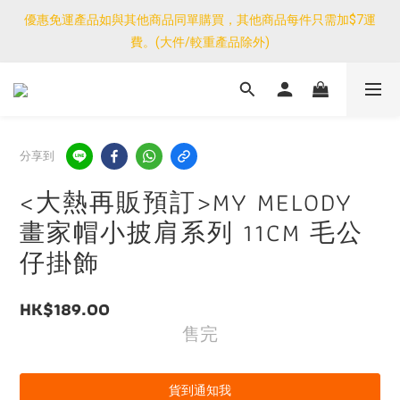
優惠免運產品如與其他商品同單購買，其他商品每件只需加$7運
優惠免運產品如與其他商品同單購買，其他商品每件只需加$7運
費。(大件/較重產品除外)
費。(大件/較重產品除外)
<公告>感謝支持！我們團隊由30/7~12/8外訪搜羅新產品，期間網
店訂單處理及客服服務暫停，門市正常營業。
優惠免運產品如與其他商品同單購買，其他商品每件只需加$7運
分享到
費。(大件/較重產品除外)
<大熱再販預訂>MY MELODY
畫家帽小披肩系列 11CM 毛公
仔掛飾
HK$189.00
售完
貨到通知我