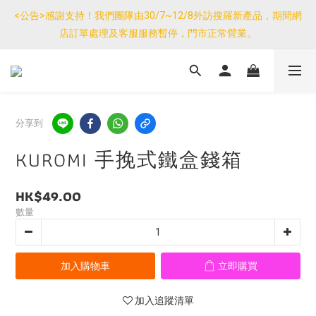
優惠免運產品如與其他商品同單購買，其他商品每件只需加$7運
<公告>感謝支持！我們團隊由30/7~12/8外訪搜羅新產品，期間網
費。(大件/較重產品除外)
店訂單處理及客服服務暫停，門市正常營業。
優惠免運產品如與其他商品同單購買，其他商品每件只需加$7運
費。(大件/較重產品除外)
分享到
KUROMI 手挽式鐵盒錢箱
HK$49.00
數量
加入購物車
立即購買
加入追蹤清單