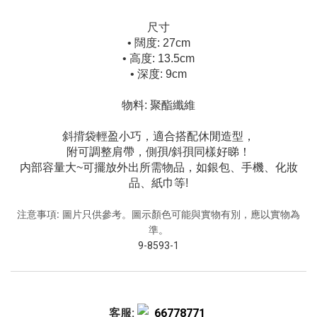
尺寸
• 闊度: 27cm
• 高度: 13.5cm
• 深度: 9cm
物料: 聚酯纖維
斜揹袋輕盈小巧，適合搭配休閒造型，
附可調整肩帶，側孭/斜孭同樣好睇！
内部容量大~可擺放外出所需物品，如銀包、手機、化妝
品、紙巾等!
注意事項: 圖片只供參考。圖示顏色可能與實物有別，應以實物為
準。
9-8593-1
客服:
66778771