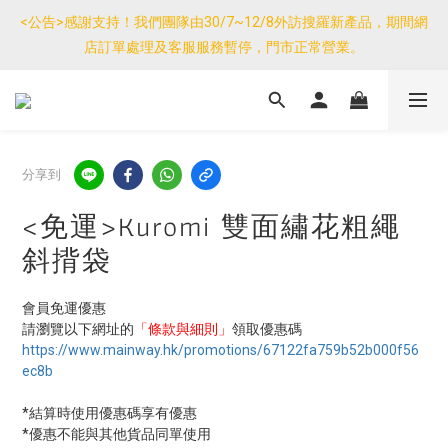
優惠免運產品如與其他商品同單購買，其他商品每件只需加$7運
<公告>感謝支持！我們團隊由30/7~12/8外訪搜羅新產品，期間網
費。(大件/較重產品除外)
店訂單處理及客服服務暫停，門市正常營業。
優惠免運產品如與其他商品同單購買，其他商品每件只需加$7運
費。(大件/較重產品除外)
分享到
<免運>Kuromi 雙面繡花粗繩
斜揹袋
會員免運優惠
請瀏覽以下網址的
「條款與細則」
領取優惠碼
https://www.mainway.hk/promotions/67122fa759b52b000f56
ec8b
*結算時使用優惠碼享有優惠
*優惠不能與其他貨品同單使用