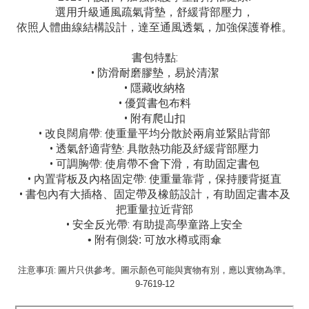
選用升級通風疏氣背墊，舒緩背部壓力，
依照人體曲線結構設計，達至通風透氣，加強保護脊椎。
書包特點:
• 防滑耐磨膠墊，易於清潔
• 隱藏收納格
• 優質書包布料
• 附有爬山扣
• 改良闊肩帶: 使重量平均分散於兩肩並緊貼背部
• 透氣舒適背墊: 具散熱功能及紓緩背部壓力
• 可調胸帶: 使肩帶不會下滑，有助固定書包
• 內置背板及內格固定帶: 使重量靠背，保持腰背挺直
• 書包內有大插格、固定帶及橡筋設計，有助固定書本及
把重量拉近背部
• 安全反光帶: 有助提高學童路上安全
• 附有側袋: 可放水樽或雨傘
注意事項: 圖片只供參考。圖示顏色可能與實物有別，應以實物為準。
9-7619-12