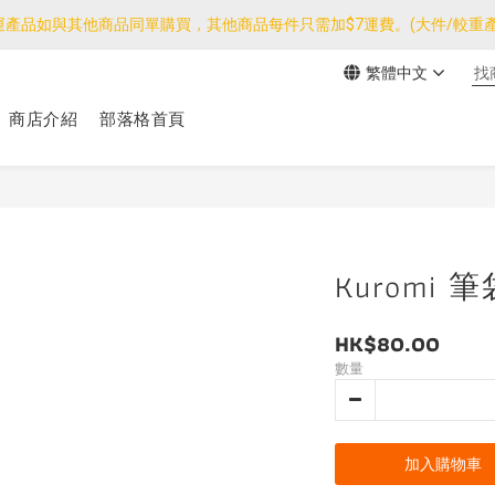
運產品如與其他商品同單購買，其他商品每件只需加$7運費。(大件/較重產
運產品如與其他商品同單購買，其他商品每件只需加$7運費。(大件/較重產
繁體中文
我們團隊由30/7~12/8外訪搜羅新產品，期間網店訂單處理及客服服務
商店介紹
部落格首頁
運產品如與其他商品同單購買，其他商品每件只需加$7運費。(大件/較重產
Kuromi 筆
HK$80.00
數量
加入購物車