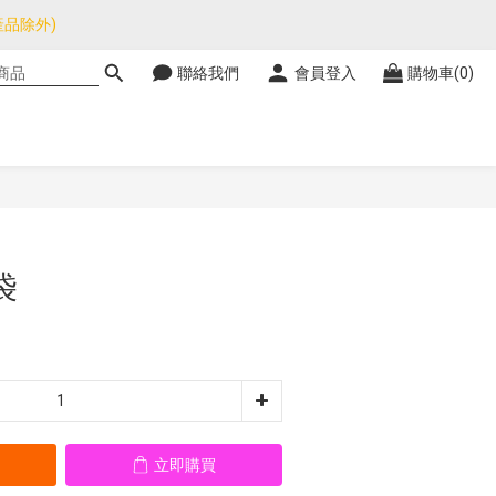
品除外)
品除外)
聯絡我們
會員登入
購物車(0)
暫停，門市正常營業。
品除外)
立即購買
袋
立即購買