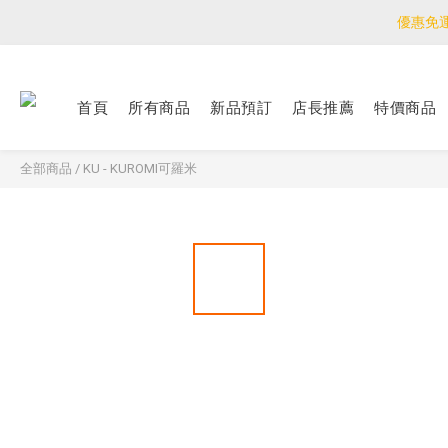
優惠免
優惠免
<公告>感謝支持！
首頁
所有商品
新品預訂
店長推薦
特價商品
優惠免
全部商品
/
KU - KUROMI可羅米