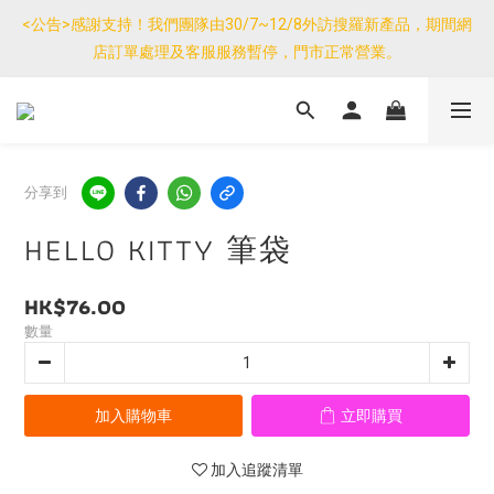
優惠免運產品如與其他商品同單購買，其他商品每件只需加$7運
<公告>感謝支持！我們團隊由30/7~12/8外訪搜羅新產品，期間網
費。(大件/較重產品除外)
店訂單處理及客服服務暫停，門市正常營業。
優惠免運產品如與其他商品同單購買，其他商品每件只需加$7運
費。(大件/較重產品除外)
分享到
HELLO KITTY 筆袋
HK$76.00
數量
加入購物車
立即購買
加入追蹤清單