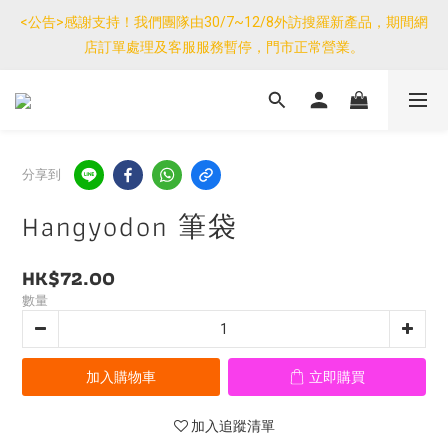
優惠免運產品如與其他商品同單購買，其他商品每件只需加$7運
<公告>感謝支持！我們團隊由30/7~12/8外訪搜羅新產品，期間網
費。(大件/較重產品除外)
店訂單處理及客服服務暫停，門市正常營業。
優惠免運產品如與其他商品同單購買，其他商品每件只需加$7運
費。(大件/較重產品除外)
分享到
Hangyodon 筆袋
HK$72.00
數量
加入購物車
立即購買
加入追蹤清單