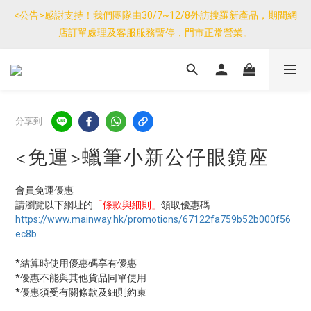
優惠免運產品如與其他商品同單購買，其他商品每件只需加$7運
<公告>感謝支持！我們團隊由30/7~12/8外訪搜羅新產品，期間網
費。(大件/較重產品除外)
店訂單處理及客服服務暫停，門市正常營業。
優惠免運產品如與其他商品同單購買，其他商品每件只需加$7運
費。(大件/較重產品除外)
分享到
<免運>蠟筆小新公仔眼鏡座
會員免運優惠
請瀏覽以下網址的
「條款與細則」
領取優惠碼
https://www.mainway.hk/promotions/67122fa759b52b000f56
ec8b
*結算時使用優惠碼享有優惠
*優惠不能與其他貨品同單使用
*優惠須受有關條款及細則約束