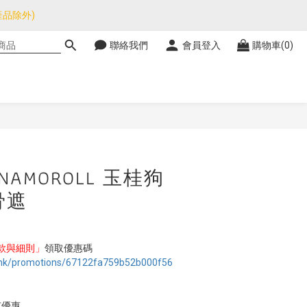
品除外)
品除外)
聯絡我們
會員登入
購物車(0)
暫停，門市正常營業。
品除外)
立即購買
NAMOROLL 玉桂狗
骨遮
款與細則」
領取優惠碼
.hk/promotions/67122fa759b52b000f56
有優惠