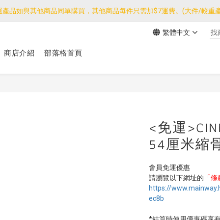
運產品如與其他商品同單購買，其他商品每件只需加$7運費。(大件/較重產
運產品如與其他商品同單購買，其他商品每件只需加$7運費。(大件/較重產
繁體中文
我們團隊由30/7~12/8外訪搜羅新產品，期間網店訂單處理及客服服務
商店介紹
部落格首頁
運產品如與其他商品同單購買，其他商品每件只需加$7運費。(大件/較重產
<免運>CIN
54厘米縮
會員免運優惠
請瀏覽以下網址的
「條
https://www.mainway
ec8b
*結算時使用優惠碼享