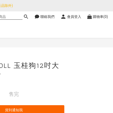
品除外)
品除外)
聯絡我們
會員登入
購物車(0)
暫停，門市正常營業。
品除外)
ROLL 玉桂狗12吋大
仔
售完
貨到通知我