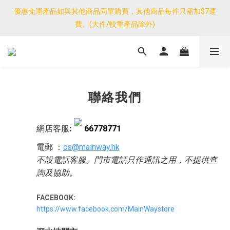
優惠免運產品如與其他商品同單購買，其他商品每件只需加$7運
優惠免運產品如與其他商品同單購買，其他商品每件只需加$7運
費。(大件/較重產品除外)
費。(大件/較重產品除外)
<公告>感謝支持！我們團隊由30/7~12/8外訪搜羅新產品，期間網
店訂單處理及客服服務暫停，門市正常營業。
優惠免運產品如與其他商品同單購買，其他商品每件只需加$7運
聯絡我們
費。(大件/較重產品除外)
網店客服
:
66778771
電郵 ：
cs@mainway.hk
不設電話客服。門市電話只作通訊之用，不提供查
詢及協助。
FACEBOOK:
https://www.facebook.com/MainWaystore