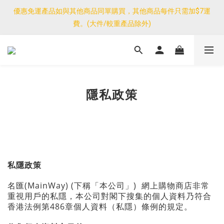
優惠免運產品如與其他商品同單購買，其他商品每件只需加$7運
優惠免運產品如與其他商品同單購買，其他商品每件只需加$7運
費。(大件/較重產品除外)
費。(大件/較重產品除外)
<公告>感謝支持！我們團隊由30/7~12/8外訪搜羅新產品，期間網
店訂單處理及客服服務暫停，門市正常營業。
優惠免運產品如與其他商品同單購買，其他商品每件只需加$7運
隱私政策
費。(大件/較重產品除外)
私隱政策
名匯(MainWay) (下稱「本公司」) 網上購物商店非常
重視用戶的私隱，本公司對閣下搜集的個人資料乃符合
香港法例第486章個人資料（私隱）條例的規定。