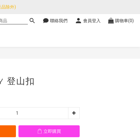
品除外)
品除外)
聯絡我們
會員登入
購物車(0)
暫停，門市正常營業。
品除外)
立即購買
DY 登山扣
立即購買