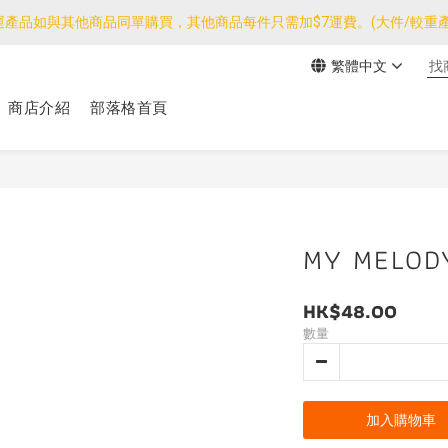
運產品如與其他商品同單購買，其他商品每件只需加$7運費。(大件/較重產
運產品如與其他商品同單購買，其他商品每件只需加$7運費。(大件/較重產
繁體中文
我們團隊由30/7~12/8外訪搜羅新產品，期間網店訂單處理及客服服務
商店介紹
部落格首頁
運產品如與其他商品同單購買，其他商品每件只需加$7運費。(大件/較重產
MY MELO
HK$48.00
數量
加入購物車