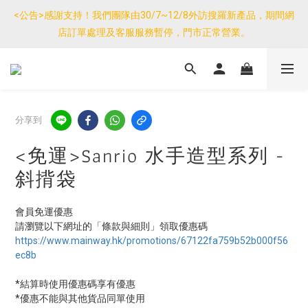
優惠免運產品如與其他商品同單購買，其他商品每件只需加$7運
<公告>感謝支持！我們團隊由30/7~12/8外訪搜羅新產品，期間網
費。(大件/較重產品除外)
店訂單處理及客服服務暫停，門市正常營業。
優惠免運產品如與其他商品同單購買，其他商品每件只需加$7運
費。(大件/較重產品除外)
分享到
<免運>Sanrio 水手造型系列 -
斜揹袋
會員免運優惠
請瀏覽以下網址的「條款與細則」領取優惠碼
https://www.mainway.hk/promotions/67122fa759b52b000f56
ec8b
*結算時使用優惠碼享有優惠
*優惠不能與其他貨品同單使用