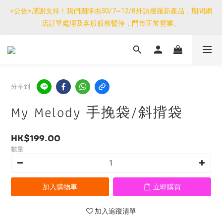
優惠免運產品如與其他商品同單購買，其他商品每件只需加$7運
<公告>感謝支持！我們團隊由30/7~12/8外訪搜羅新產品，期間網
費。(大件/較重產品除外)
店訂單處理及客服服務暫停，門市正常營業。
優惠免運產品如與其他商品同單購買，其他商品每件只需加$7運
費。(大件/較重產品除外)
分享到
My Melody 手挽袋/斜揹袋
HK$199.00
數量
加入購物車
立即購買
加入追蹤清單