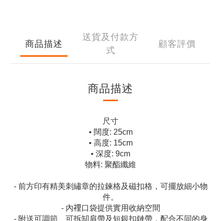
送貨及付款方
商品描述
顧客評價
式
商品描述
尺寸
• 闊度: 25cm
• 高度: 15cm
• 深度: 9cm
物料: 聚酯纖維
- 前方印有精美刺繡章的拉鍊格及磁扣格，可擺放細小物
件。
- 內𥚃口袋提供實用收納空間
- 附送可調節、可拆缷肩帶及短銀扣鏈帶，配合不同的身