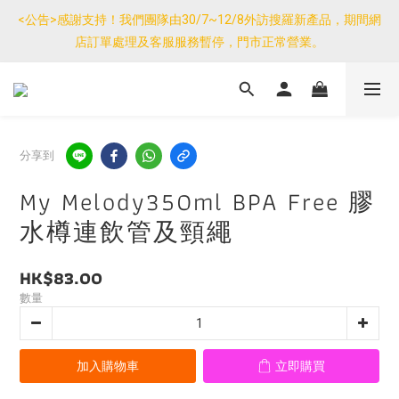
優惠免運產品如與其他商品同單購買，其他商品每件只需加$7運
<公告>感謝支持！我們團隊由30/7~12/8外訪搜羅新產品，期間網
費。(大件/較重產品除外)
店訂單處理及客服服務暫停，門市正常營業。
優惠免運產品如與其他商品同單購買，其他商品每件只需加$7運
費。(大件/較重產品除外)
分享到
My Melody350ml BPA Free 膠
水樽連飲管及頸繩
HK$83.00
數量
加入購物車
立即購買