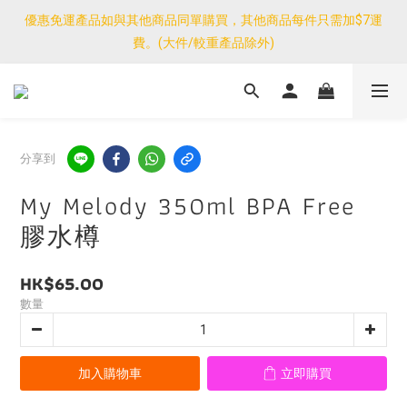
優惠免運產品如與其他商品同單購買，其他商品每件只需加$7運
優惠免運產品如與其他商品同單購買，其他商品每件只需加$7運
費。(大件/較重產品除外)
費。(大件/較重產品除外)
<公告>感謝支持！我們團隊由30/7~12/8外訪搜羅新產品，期間網
店訂單處理及客服服務暫停，門市正常營業。
優惠免運產品如與其他商品同單購買，其他商品每件只需加$7運
分享到
費。(大件/較重產品除外)
My Melody 350ml BPA Free
膠水樽
HK$65.00
數量
加入購物車
立即購買