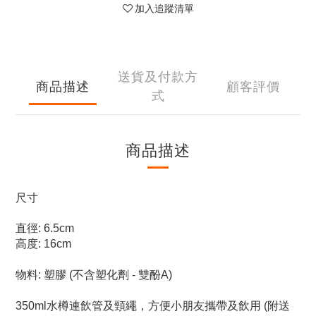
加入追蹤清單
送貨及付款方
商品描述
顧客評價
式
商品描述
尺寸
直徑: 6.5cm
高度: 16cm
物料: 塑膠 (不含塑化劑 - 雙酚A)
350ml水樽連飲管及頸繩，方便小朋友攜帶及飲用 (附送