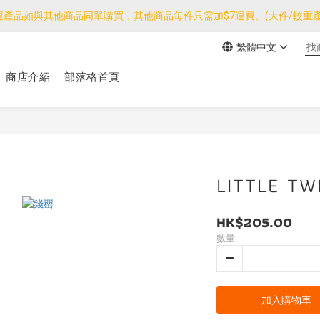
運產品如與其他商品同單購買，其他商品每件只需加$7運費。(大件/較重產
運產品如與其他商品同單購買，其他商品每件只需加$7運費。(大件/較重產
繁體中文
我們團隊由30/7~12/8外訪搜羅新產品，期間網店訂單處理及客服服務
商店介紹
部落格首頁
運產品如與其他商品同單購買，其他商品每件只需加$7運費。(大件/較重產
LITTLE T
HK$205.00
數量
加入購物車