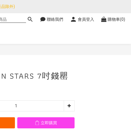
品除外)
品除外)
聯絡我們
會員登入
購物車(0)
暫停，門市正常營業。
品除外)
立即購買
WIN STARS 7吋錢罌
立即購買