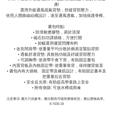
康!
選用升級通風疏氣背墊，舒緩背部壓力，
依照人體曲線結構設計，達至通風透氣，加強保護脊椎。
書包特點:
• 防滑耐磨膠墊，易於清潔
• 磁石扣功課插格，方便打開
• 前幅選用優質閃爍布料
• 改良闊肩帶: 使重量平均分散於兩肩並緊貼背部
• 透氣舒適背墊: 具散熱功能及紓緩背部壓力
• 可調胸帶: 使肩帶不會下滑，有助固定書包
• 內置背板及內格固定帶: 使重量靠背，保持腰背挺直
• 書包內有大插格、固定帶及橡筋設計，有助固定書本及
把重量拉近背部
• 安全反光章: 有助提高學童路上安全
• 附有側袋: 可放水樽或雨傘
注意事項: 圖片只供參考。圖示顏色可能與實物有別，應以實物為準。
9-7430-18