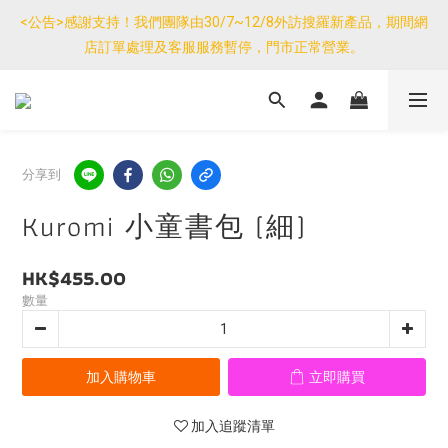
優惠免運產品如與其他商品同單購買，其他商品每件只需加$7運
<公告>感謝支持！我們團隊由30/7~12/8外訪搜羅新產品，期間網
費。(大件/較重產品除外)
店訂單處理及客服服務暫停，門市正常營業。
優惠免運產品如與其他商品同單購買，其他商品每件只需加$7運
費。(大件/較重產品除外)
分享到
Kuromi 小童書包 (細)
HK$455.00
數量
加入購物車
立即購買
加入追蹤清單