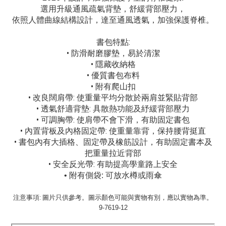
選用升級通風疏氣背墊，舒緩背部壓力，
依照人體曲線結構設計，達至通風透氣，加強保護脊椎。
書包特點:
• 防滑耐磨膠墊，易於清潔
• 隱藏收納格
• 優質書包布料
• 附有爬山扣
• 改良闊肩帶: 使重量平均分散於兩肩並緊貼背部
• 透氣舒適背墊: 具散熱功能及紓緩背部壓力
• 可調胸帶: 使肩帶不會下滑，有助固定書包
• 內置背板及內格固定帶: 使重量靠背，保持腰背挺直
• 書包內有大插格、固定帶及橡筋設計，有助固定書本及
把重量拉近背部
• 安全反光帶: 有助提高學童路上安全
• 附有側袋: 可放水樽或雨傘
注意事項: 圖片只供參考。圖示顏色可能與實物有別，應以實物為準。
9-7619-12