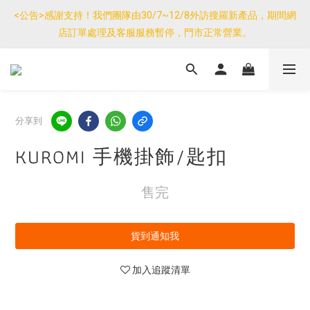
優惠免運產品如與其他商品同單購買，其他商品每件只需加$7運
<公告>感謝支持！我們團隊由30/7~12/8外訪搜羅新產品，期間網
費。(大件/較重產品除外)
店訂單處理及客服服務暫停，門市正常營業。
優惠免運產品如與其他商品同單購買，其他商品每件只需加$7運
費。(大件/較重產品除外)
分享到
KUROMI 手機掛飾/匙扣
售完
貨到通知我
加入追蹤清單