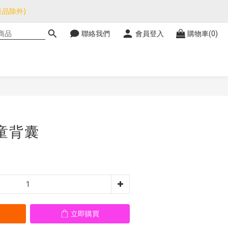
品除外)
品除外)
聯絡我們
會員登入
購物車(0)
暫停，門市正常營業。
品除外)
立即購買
小童背囊
立即購買