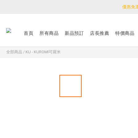
優惠免
優惠免
<公告>感謝支持！
首頁
所有商品
新品預訂
店長推薦
特價商品
優惠免
全部商品
/
KU - KUROMI可羅米