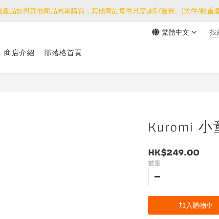
運產品如與其他商品同單購買，其他商品每件只需加$7運費。(大件/較重產
運產品如與其他商品同單購買，其他商品每件只需加$7運費。(大件/較重產
繁體中文
我們團隊由30/7~12/8外訪搜羅新產品，期間網店訂單處理及客服服務
商店介紹
部落格首頁
運產品如與其他商品同單購買，其他商品每件只需加$7運費。(大件/較重產
Kuromi 
HK$249.00
數量
加入購物車