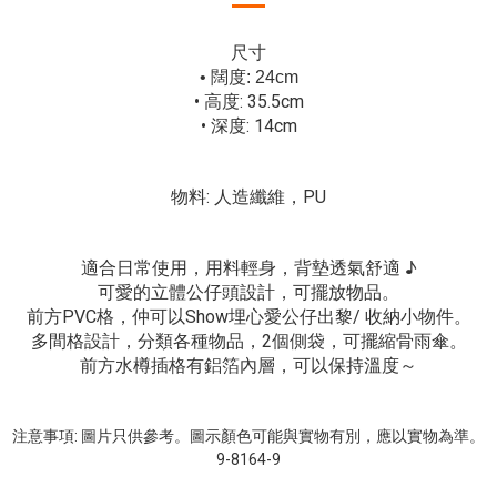
尺寸
• 闊度: 24cm
• 高度: 35.5cm
• 深度: 14cm
物料: 人造纖維，PU
適合日常使用，用料輕身，背墊透氣舒適 ♪
可愛的立體公仔頭設計，可擺放物品。
前方PVC格，仲可以Show埋心愛公仔出黎/ 收納小物件。
多間格設計，分類各種物品，2個側袋，可擺縮骨雨傘。
前方水樽插格有鋁箔內層，可以保持溫度～
注意事項: 圖片只供參考。圖示顏色可能與實物有別，應以實物為準。
9-8164-9