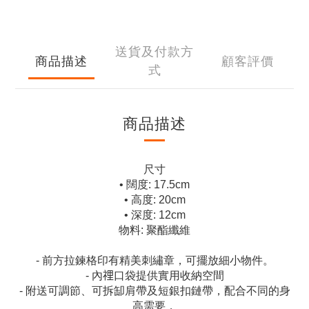
送貨及付款方
商品描述
顧客評價
式
商品描述
尺寸
• 闊度: 17.5cm
• 高度: 20cm
• 深度: 12cm
物料: 聚酯纖維
- 前方拉鍊格印有精美刺繡章，可擺放細小物件。
- 內𥚃口袋提供實用收納空間
- 附送可調節、可拆缷肩帶及短銀扣鏈帶，配合不同的身
高需要，