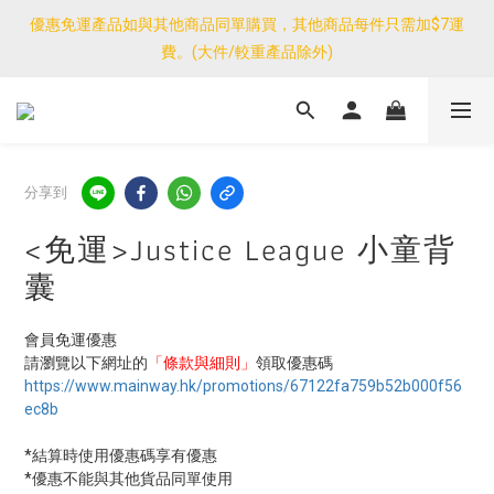
優惠免運產品如與其他商品同單購買，其他商品每件只需加$7運
優惠免運產品如與其他商品同單購買，其他商品每件只需加$7運
費。(大件/較重產品除外)
費。(大件/較重產品除外)
<公告>感謝支持！我們團隊由30/7~12/8外訪搜羅新產品，期間網
店訂單處理及客服服務暫停，門市正常營業。
優惠免運產品如與其他商品同單購買，其他商品每件只需加$7運
分享到
費。(大件/較重產品除外)
<免運>Justice League 小童背
囊
會員免運優惠
請瀏覽以下網址的
「條款與細則」
領取優惠碼
https://www.mainway.hk/promotions/67122fa759b52b000f56
ec8b
*結算時使用優惠碼享有優惠
*優惠不能與其他貨品同單使用