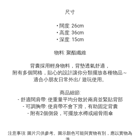
尺寸
• 闊度: 26cm
• 高度: 36cm
• 深度: 15cm
物料: 聚酯纖維
背囊採用輕身物料，背墊透氣舒適，
附有多個間格，貼心的設計讓你分類擺放各種物品～
適合小朋友日常外出/ 遊玩使用。
商品細節:
- 舒適闊肩帶: 使重量平均分散於兩肩並緊貼背部
- 可調胸帶: 使肩帶不會下滑，有助固定背囊
- 附有2個側袋，可擺放水樽或縮骨雨傘
注意事項: 圖片只供參考。圖示顏色可能與實物有別，應以實物為
準。