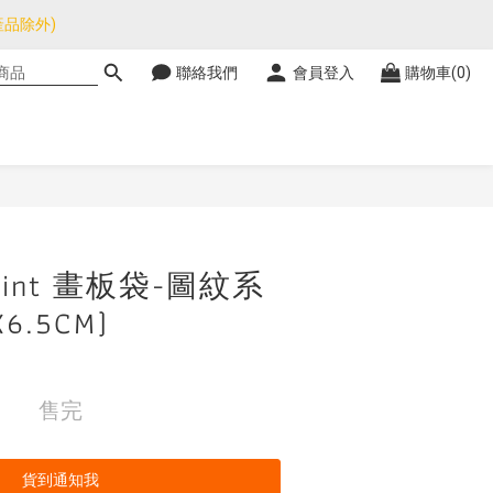
品除外)
品除外)
聯絡我們
會員登入
購物車(0)
暫停，門市正常營業。
品除外)
mint 畫板袋-圖紋系
6.5CM)
售完
貨到通知我