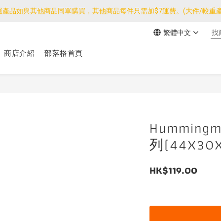
運產品如與其他商品同單購買，其他商品每件只需加$7運費。(大件/較重產
運產品如與其他商品同單購買，其他商品每件只需加$7運費。(大件/較重產
繁體中文
我們團隊由30/7~12/8外訪搜羅新產品，期間網店訂單處理及客服服務
商店介紹
部落格首頁
運產品如與其他商品同單購買，其他商品每件只需加$7運費。(大件/較重產
Humming
列(44X30X
HK$119.00