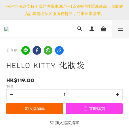
優惠免運產品如與其他商品同單購買，其他商品每件只需加$7運
<公告>感謝支持！我們團隊由30/7~12/8外訪搜羅新產品，期間網
費。(大件/較重產品除外)
店訂單處理及客服服務暫停，門市正常營業。
優惠免運產品如與其他商品同單購買，其他商品每件只需加$7運
費。(大件/較重產品除外)
分享到
HELLO KITTY 化妝袋
HK$119.00
數量
加入購物車
立即購買
加入追蹤清單