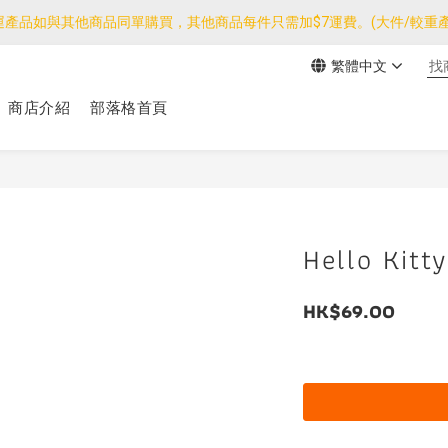
運產品如與其他商品同單購買，其他商品每件只需加$7運費。(大件/較重產
運產品如與其他商品同單購買，其他商品每件只需加$7運費。(大件/較重產
繁體中文
我們團隊由30/7~12/8外訪搜羅新產品，期間網店訂單處理及客服服務
商店介紹
部落格首頁
運產品如與其他商品同單購買，其他商品每件只需加$7運費。(大件/較重產
Hello Ki
HK$69.00