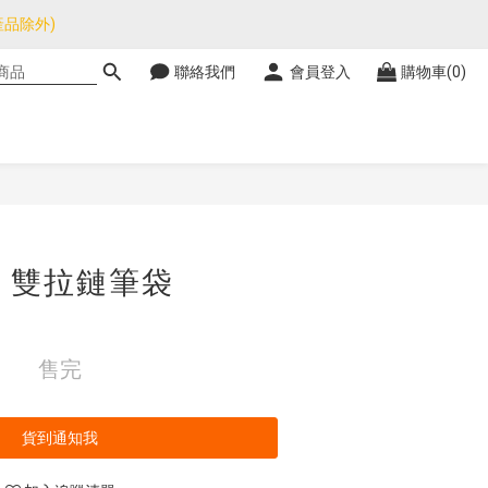
品除外)
品除外)
聯絡我們
會員登入
購物車(0)
暫停，門市正常營業。
品除外)
tty 雙拉鏈筆袋
售完
貨到通知我