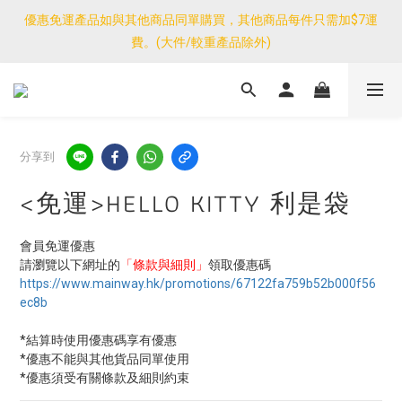
優惠免運產品如與其他商品同單購買，其他商品每件只需加$7運
優惠免運產品如與其他商品同單購買，其他商品每件只需加$7運
費。(大件/較重產品除外)
費。(大件/較重產品除外)
<公告>感謝支持！我們團隊由30/7~12/8外訪搜羅新產品，期間網
店訂單處理及客服服務暫停，門市正常營業。
優惠免運產品如與其他商品同單購買，其他商品每件只需加$7運
分享到
費。(大件/較重產品除外)
<免運>HELLO KITTY 利是袋
會員免運優惠
請瀏覽以下網址的
「條款與細則」
領取優惠碼
https://www.mainway.hk/promotions/67122fa759b52b000f56
ec8b
*結算時使用優惠碼享有優惠
*優惠不能與其他貨品同單使用
*優惠須受有關條款及細則約束