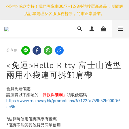
優惠免運產品如與其他商品同單購買，其他商品每件只需加$7運
<公告>感謝支持！我們團隊由30/7~12/8外訪搜羅新產品，期間網
費。(大件/較重產品除外)
店訂單處理及客服服務暫停，門市正常營業。
優惠免運產品如與其他商品同單購買，其他商品每件只需加$7運
費。(大件/較重產品除外)
分享到
<免運>Hello Kitty 富士山造型
兩用小袋連可拆卸肩帶
會員免運優惠
請瀏覽以下網址的
「條款與細則」
領取優惠碼
https://www.mainway.hk/promotions/67122fa759b52b000f56
ec8b
*結算時使用優惠碼享有優惠
*優惠不能與其他貨品同單使用