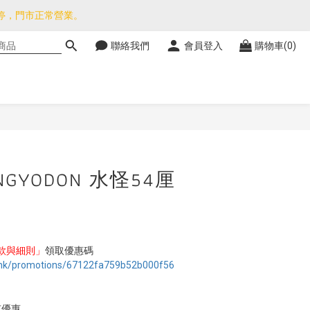
暫停，門市正常營業。
品除外)
聯絡我們
會員登入
購物車(0)
品除外)
立即購買
NGYODON 水怪54厘
款與細則」
領取優惠碼
.hk/promotions/67122fa759b52b000f56
有優惠