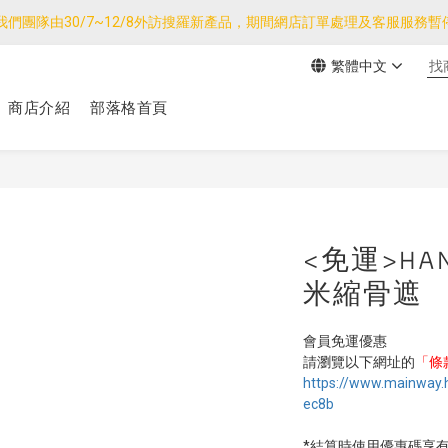
我們團隊由30/7~12/8外訪搜羅新產品，期間網店訂單處理及客服服務
運產品如與其他商品同單購買，其他商品每件只需加$7運費。(大件/較重產
繁體中文
運產品如與其他商品同單購買，其他商品每件只需加$7運費。(大件/較重產
商店介紹
部落格首頁
<免運>HA
米縮骨遮
會員免運優惠
請瀏覽以下網址的
「條
https://www.mainway
ec8b
*結算時使用優惠碼享