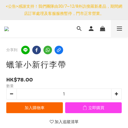
優惠免運產品如與其他商品同單購買，其他商品每件只需加$7運
<公告>感謝支持！我們團隊由30/7~12/8外訪搜羅新產品，期間網
費。(大件/較重產品除外)
店訂單處理及客服服務暫停，門市正常營業。
優惠免運產品如與其他商品同單購買，其他商品每件只需加$7運
費。(大件/較重產品除外)
分享到
蠟筆小新行李帶
HK$78.00
數量
加入購物車
立即購買
加入追蹤清單