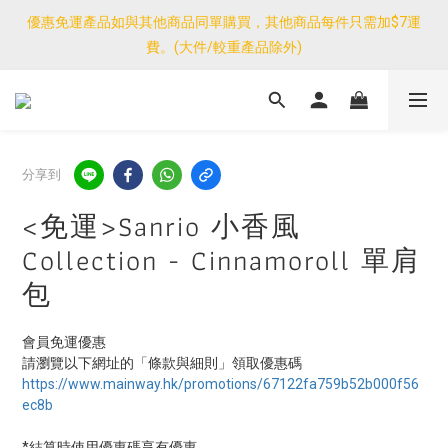
優惠免運產品如與其他商品同單購買，其他商品每件只需加$7運
優惠免運產品如與其他商品同單購買，其他商品每件只需加$7運
費。(大件/較重產品除外)
費。(大件/較重產品除外)
<公告>感謝支持！我們團隊由30/7~12/8外訪搜羅新產品，期間網
店訂單處理及客服服務暫停，門市正常營業。
優惠免運產品如與其他商品同單購買，其他商品每件只需加$7運
分享到
費。(大件/較重產品除外)
<免運>Sanrio 小香風
Collection - Cinnamoroll 單肩
包
會員免運優惠
請瀏覽以下網址的「條款與細則」領取優惠碼
https://www.mainway.hk/promotions/67122fa759b52b000f56
ec8b
*結算時使用優惠碼享有優惠