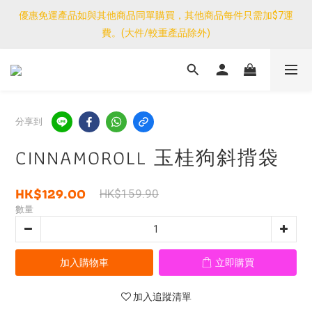
優惠免運產品如與其他商品同單購買，其他商品每件只需加$7運
優惠免運產品如與其他商品同單購買，其他商品每件只需加$7運
費。(大件/較重產品除外)
費。(大件/較重產品除外)
<公告>感謝支持！我們團隊由30/7~12/8外訪搜羅新產品，期間網
店訂單處理及客服服務暫停，門市正常營業。
優惠免運產品如與其他商品同單購買，其他商品每件只需加$7運
分享到
費。(大件/較重產品除外)
CINNAMOROLL 玉桂狗斜揹袋
HK$129.00
HK$159.90
數量
加入購物車
立即購買
加入追蹤清單