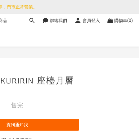
暫停，門市正常營業。
品除外)
聯絡我們
會員登入
購物車(0)
品除外)
OKURIRIN 座檯月曆
售完
貨到通知我