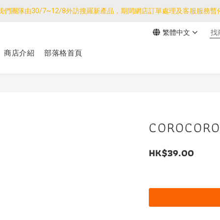
我們團隊由30/7~12/8外訪搜羅新產品，期間網店訂單處理及客服服務
運產品如與其他商品同單購買，其他商品每件只需加$7運費。(大件/較重產
繁體中文
運產品如與其他商品同單購買，其他商品每件只需加$7運費。(大件/較重產
商店介紹
部落格首頁
COROCOR
HK$39.00