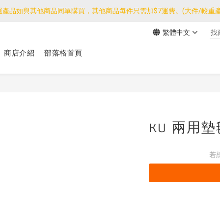
運產品如與其他商品同單購買，其他商品每件只需加$7運費。(大件/較重產
運產品如與其他商品同單購買，其他商品每件只需加$7運費。(大件/較重產
繁體中文
我們團隊由30/7~12/8外訪搜羅新產品，期間網店訂單處理及客服服務
商店介紹
部落格首頁
運產品如與其他商品同單購買，其他商品每件只需加$7運費。(大件/較重產
KU 兩用墊
若