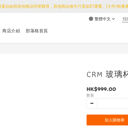
運產品如與其他商品同單購買，其他商品每件只需加$7運費。(大件/較重產
運產品如與其他商品同單購買，其他商品每件只需加$7運費。(大件/較重產
繁體中文
我們團隊由30/7~12/8外訪搜羅新產品，期間網店訂單處理及客服服務
商店介紹
部落格首頁
運產品如與其他商品同單購買，其他商品每件只需加$7運費。(大件/較重產
CRM 玻璃
HK$999.00
數量
加入購物車