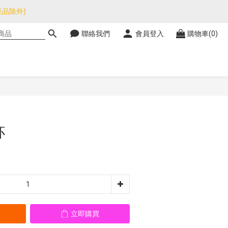
品除外)
品除外)
聯絡我們
會員登入
購物車(0)
暫停，門市正常營業。
品除外)
立即購買
杯
立即購買