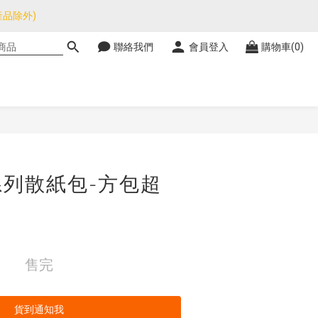
品除外)
品除外)
聯絡我們
會員登入
購物車(0)
暫停，門市正常營業。
品除外)
列散紙包-方包超
售完
貨到通知我