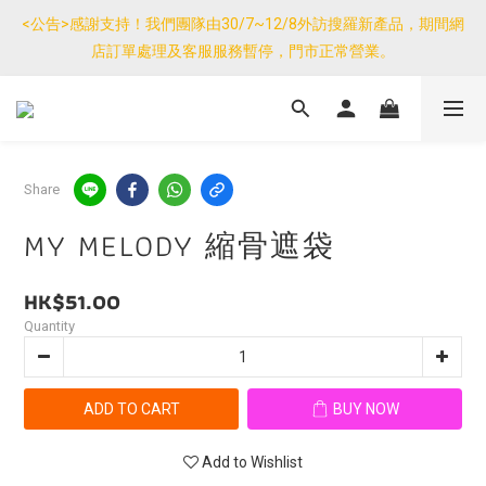
優惠免運產品如與其他商品同單購買，其他商品每件只需加$7運
<公告>感謝支持！我們團隊由30/7~12/8外訪搜羅新產品，期間網
費。(大件/較重產品除外)
店訂單處理及客服服務暫停，門市正常營業。
優惠免運產品如與其他商品同單購買，其他商品每件只需加$7運
費。(大件/較重產品除外)
Share
MY MELODY 縮骨遮袋
HK$51.00
Quantity
ADD TO CART
BUY NOW
Add to Wishlist