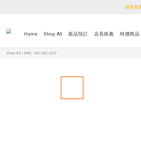
優惠免
優惠免
<公告>感謝支持！
Home
Shop All
新品預訂
店長推薦
特價商品
優惠免
View All
/
MM - MY MELODY