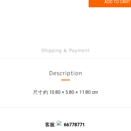
ADD TO CART
Shipping & Payment
Description
尺寸:約 10.80 × 5.80 × 11.80 cm
客服:
66778771