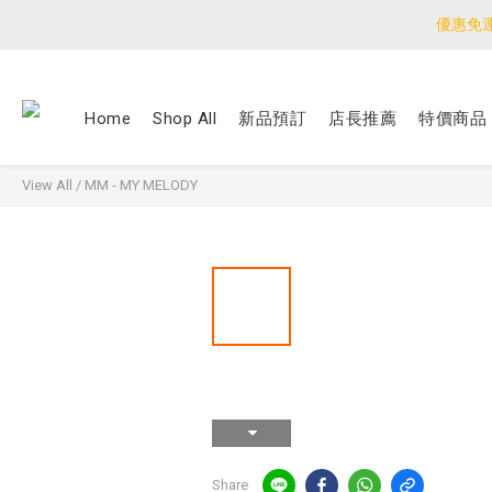
優惠免
優惠免
<公告>感謝支持！
Home
Shop All
新品預訂
店長推薦
特價商品
優惠免
View All
/
MM - MY MELODY
Share