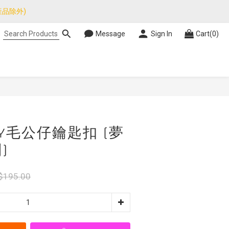
品除外)
品除外)
Message
Sign In
Cart(0)
暫停，門市正常營業。
品除外)
BUY NOW
ODY毛公仔鑰匙扣 (夢
)
$195.00