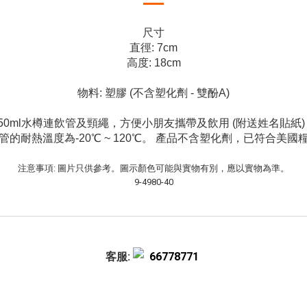
尺寸
直徑: 7cm
高度: 18cm
物料: 塑膠 (不含塑化劑 - 雙酚A)
350ml水樽連飲管及頸繩，方便小朋友攜帶及飲用 (附送姓名貼紙)
飲管的耐熱溫度為-20℃ ~ 120℃。 產品不含塑化劑，已符合美國
注意事項: 圖片只供參考。圖示顏色可能與實物有別，應以實物為準。
9-4980-40
客服:
66778771