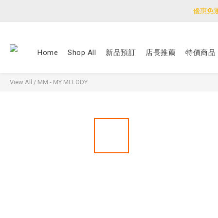
優惠免
優惠免
<公告>感謝支持！
Home
Shop All
新品預訂
店長推薦
特價商品
優惠免
View All
/
MM - MY MELODY