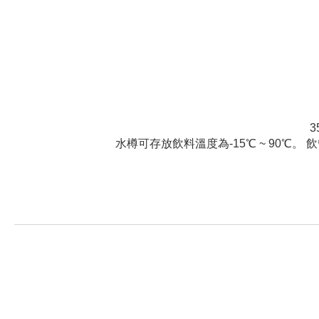
水樽可存放飲料溫度為-15℃ ~ 90℃。 