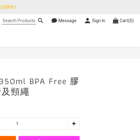
品除外)
品除外)
Message
Sign In
Cart(0)
暫停，門市正常營業。
品除外)
BUY NOW
350ml BPA Free 膠
管及頸繩