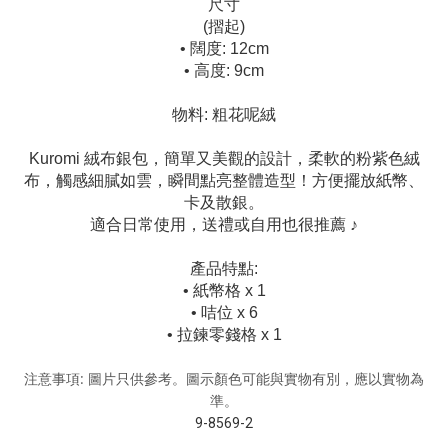
尺寸
(摺起)
• 闊度: 12cm
• 高度: 9cm
物料: 粗花呢絨
Kuromi 絨布銀包，簡單又美觀的設計，柔軟的粉紫色絨
布，觸感細膩如雲，瞬間點亮整體造型！方便擺放紙幣、
卡及散銀。
適合日常使用，送禮或自用也很推薦 ♪
產品特點:
• 紙幣格 x 1
• 咭位 x 6
• 拉鍊零錢格 x 1
注意事項: 圖片只供參考。圖示顏色可能與實物有別，應以實物為
準。
9-8569-2