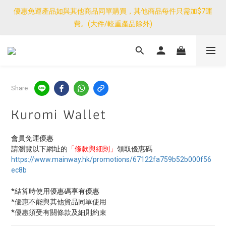
優惠免運產品如與其他商品同單購買，其他商品每件只需加$7運
優惠免運產品如與其他商品同單購買，其他商品每件只需加$7運
費。(大件/較重產品除外)
費。(大件/較重產品除外)
<公告>感謝支持！我們團隊由30/7~12/8外訪搜羅新產品，期間網
店訂單處理及客服服務暫停，門市正常營業。
優惠免運產品如與其他商品同單購買，其他商品每件只需加$7運
Share
費。(大件/較重產品除外)
Kuromi Wallet
會員免運優惠
請瀏覽以下網址的
「條款與細則」
領取優惠碼
https://www.mainway.hk/promotions/67122fa759b52b000f56
ec8b
*結算時使用優惠碼享有優惠
*優惠不能與其他貨品同單使用
*優惠須受有關條款及細則約束